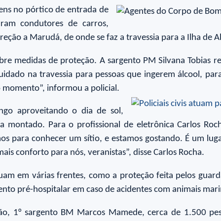
gens no pórtico de entrada de
aram condutores de carros,
eção a Marudá, de onde se faz a travessia para a Ilha de 
 sobre medidas de proteção. A sargento PM Silvana Tobias
idado na travessia para pessoas que ingerem álcool, para e
 momento”, informou a policial.
go aproveitando o dia de sol,
montado. Para o profissional de eletrônica Carlos Roch
os para conhecer um sítio, e estamos gostando. É um lug
ais conforto para nós, veranistas”, disse Carlos Rocha.
am em várias frentes, como a proteção feita pelos guard
ento pré-hospitalar em caso de acidentes com animais mar
ão, 1° sargento BM Marcos Mamede, cerca de 1.500 pess