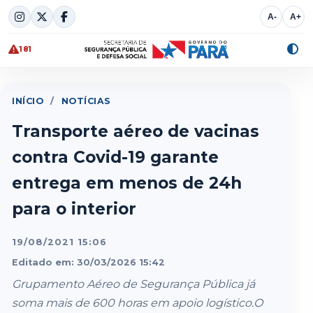
Skip
A-
A+
to
content
181
Alte
cont
INÍCIO
/
NOTÍCIAS
Transporte aéreo de vacinas
contra Covid-19 garante
entrega em menos de 24h
para o interior
19/08/2021 15:06
Editado em: 30/03/2026 15:42
Grupamento Aéreo de Segurança Pública já
soma mais de 600 horas em apoio logístico.O