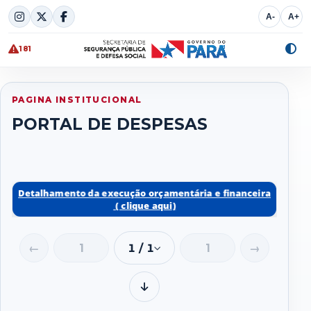
Skip
A-
A+
to
content
181
Alte
cont
PAGINA INSTITUCIONAL
PORTAL DE DESPESAS
1 / 1
Baixar