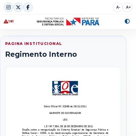
Skip
A-
A+
to
content
181
Alte
cont
PAGINA INSTITUCIONAL
Regimento Interno