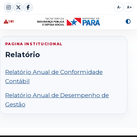
Skip
A-
A+
to
content
181
Alte
cont
PAGINA INSTITUCIONAL
Relatório
Relatório Anual de Conformidade
Contábil
Relatório Anual de Desempenho de
Gestão