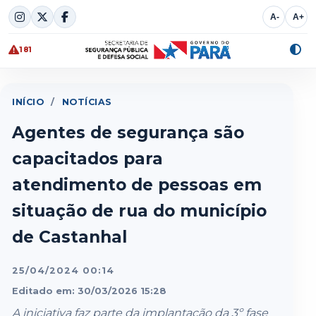
Skip
A-
A+
to
content
181
Alte
cont
INÍCIO
/
NOTÍCIAS
Agentes de segurança são
capacitados para
atendimento de pessoas em
situação de rua do município
de Castanhal
25/04/2024 00:14
Editado em: 30/03/2026 15:28
A iniciativa faz parte da implantação da 3º fase