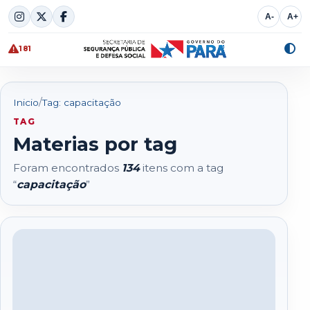
Skip
A-
A+
to
content
181
Alte
cont
/
Inicio
Tag: capacitação
TAG
Materias por tag
Foram encontrados
134
itens com a tag
“
capacitação
”