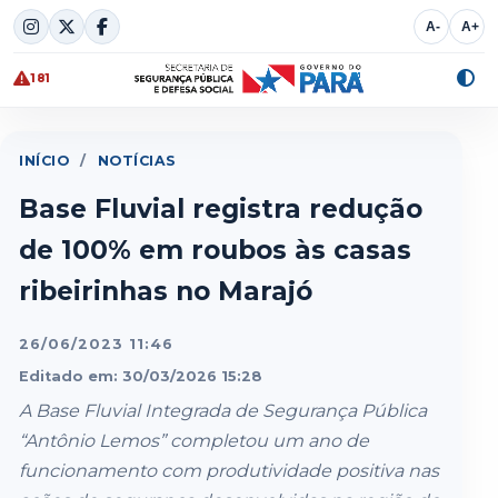
Skip
A-
A+
to
content
181
Alte
cont
INÍCIO
/
NOTÍCIAS
Base Fluvial registra redução
de 100% em roubos às casas
ribeirinhas no Marajó
26/06/2023 11:46
Editado em: 30/03/2026 15:28
A Base Fluvial Integrada de Segurança Pública
“Antônio Lemos” completou um ano de
funcionamento com produtividade positiva nas