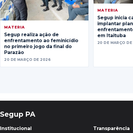
MATERIA
Segup inicia c
implantar pla
MATERIA
enfrentamento
Segup realiza ação de
em Itaituba
enfrentamento ao feminicídio
20 DE MARÇO DE
no primeiro jogo da final do
Parazão
20 DE MARÇO DE 2026
Segup PA
Institucional
Transparência