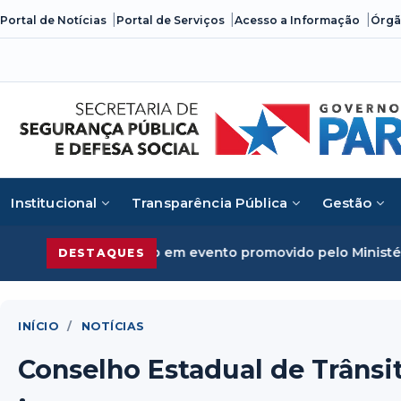
Skip
Portal de Notícias
Portal de Serviços
Acesso a Informação
Órgã
to
content
Institucional
Transparência Pública
Gestão
me organizado em evento promovido pelo Ministério da Just
DESTAQUES
INÍCIO
/
NOTÍCIAS
Conselho Estadual de Trânsi