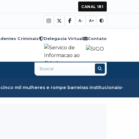
CANAL 181
A-
A+
dentes Criminais
Delegacia Virtual
Contato
Buscar
no
site
ulheres e rompe barreiras institucionais
Fiscalização em