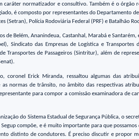
em caráter normatizador e consultivo. Também é o órgão re
giado, é composto por representantes do Departamento de Tr
rtes (Setran), Polícia Rodoviária Federal (PRF) e Batalhão Ro
os de Belém, Ananindeua, Castanhal, Marabá e Santarém, 
el), Sindicato das Empresas de Logística e Transportes 
e Transportes de Passageiros (Sintritur), além de represe
enat).
o, coronel Erick Miranda, ressaltou algumas das atribu
 as normas de trânsito, no âmbito das respectivas atribu
epresentante para compor a comissão examinadora de candi
anização do Sistema Estadual de Segurança Pública, o secre
 Segup compõe, e é muito importante para que possamos dis
to distinto de condutores. É preciso discutir e propor me