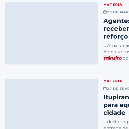
MATERIA
23 DE MAR
Agente
recebem
reforço
... Amazona
Alenquer os
trânsito
do 
MATERIA
27 DE FEV
Itupira
para eq
cidade
... desta se
entrega de 