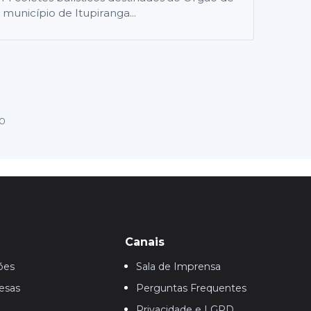
município de Itupiranga...
10
Canais
ões
Sala de Imprensa
esas
Perguntas Frequentes
Privacidade e LGPD