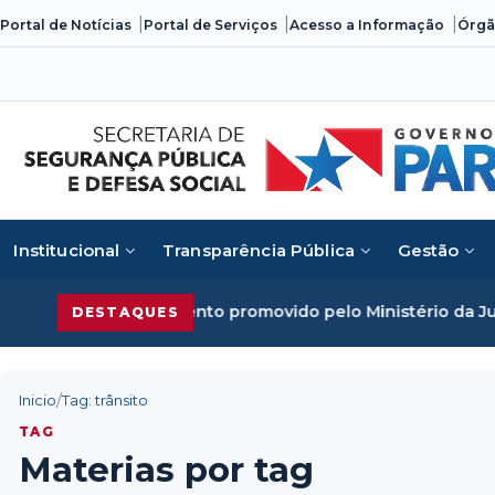
Skip
Portal de Notícias
Portal de Serviços
Acesso a Informação
Órgã
to
content
Institucional
Transparência Pública
Gestão
do em evento promovido pelo Ministério da Justiça
Seguran
DESTAQUES
/
Inicio
Tag: trânsito
TAG
Materias por tag