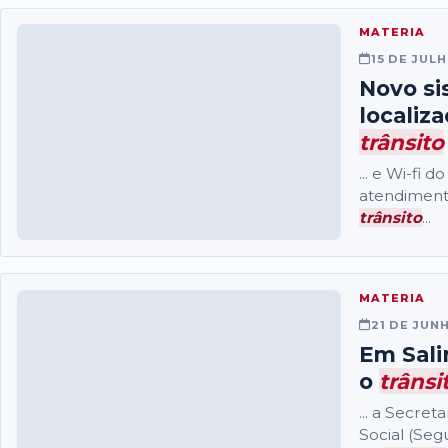
MATERIA
15 DE JUL
Novo si
localiz
trânsito
... e Wi-fi 
atendimento
trânsito
...
MATERIA
21 DE JUN
Em Sali
o
trânsi
... a Secre
Social (Se