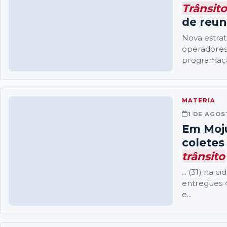
Trânsito
de reun
Nova estra
operadore
programaçã
MATERIA
1 DE AGOS
Em Moju
coletes
trânsito
... (31) na 
entregues 4
e...