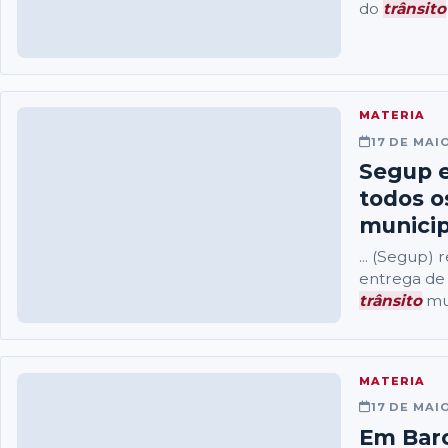
do
trânsito
MATERIA
17 DE MAI
Segup e
todos 
municip
... (Segup) 
entrega de 
trânsito
mun
MATERIA
17 DE MAI
Em Barc