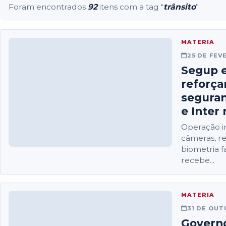
Foram encontrados
92
itens com a tag “
trânsito
”
MATERIA
25 DE FEV
Segup e
reforça
seguran
e Inter
Operação i
câmeras, r
biometria f
recebe...
MATERIA
31 DE OUT
Governo