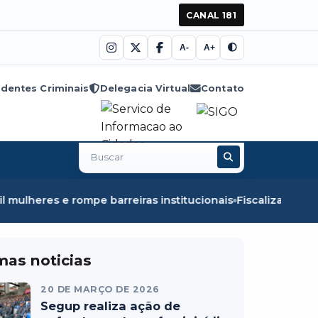
CANAL 181
A-
A+
dentes Criminais
Delegacia Virtual
Contato
Buscar
no
site
rompe barreiras institucionais
Fiscalização em Óbidos ap
mas noticias
20 DE MARÇO DE 2026
Segup realiza ação de