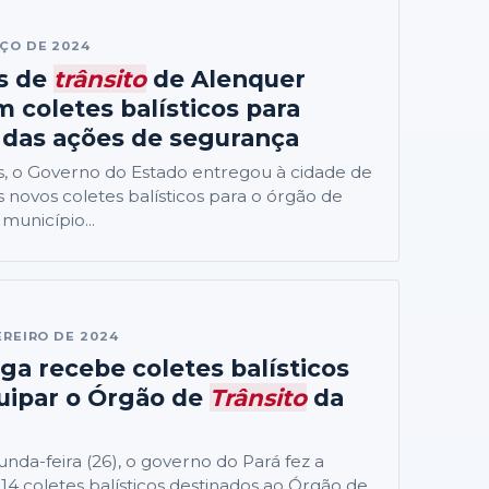
ÇO DE 2024
s de
trânsito
de Alenquer
 coletes balísticos para
 das ações de segurança
s, o Governo do Estado entregou à cidade de
 novos coletes balísticos para o órgão de
município...
EREIRO DE 2024
nga recebe coletes balísticos
uipar o Órgão de
Trânsito
da
gunda-feira (26), o governo do Pará fez a
14 coletes balísticos destinados ao Órgão de