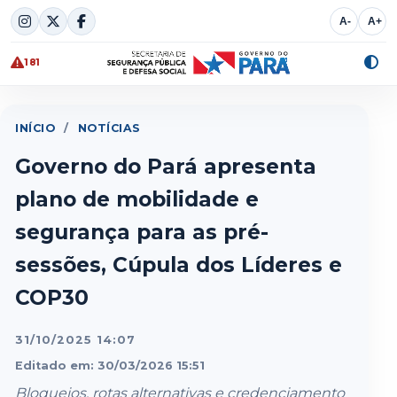
Skip
A-
A+
to
content
181
Alte
cont
INÍCIO
/
NOTÍCIAS
Governo do Pará apresenta
plano de mobilidade e
segurança para as pré-
sessões, Cúpula dos Líderes e
COP30
31/10/2025 14:07
Editado em: 30/03/2026 15:51
Bloqueios, rotas alternativas e credenciamento