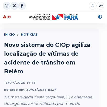
Skip
A-
A+
to
content
181
Alte
cont
INÍCIO
/
NOTÍCIAS
Novo sistema do CIOp agiliza
localização de vítimas de
acidente de trânsito em
Belém
15/07/2025 17:16
Editado em: 30/03/2026 15:27
Na madrugada desta terça-feira, 15, a chamada
de urgência foi identificada por meio do