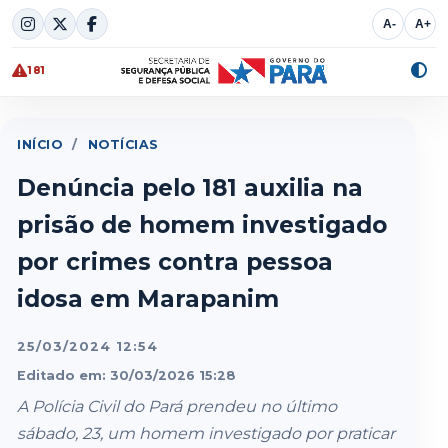
Skip
A-
A+
to
content
181
Alte
cont
INÍCIO
/
NOTÍCIAS
Denúncia pelo 181 auxilia na
prisão de homem investigado
por crimes contra pessoa
idosa em Marapanim
25/03/2024 12:54
Editado em: 30/03/2026 15:28
A Polícia Civil do Pará prendeu no último
sábado, 23, um homem investigado por praticar