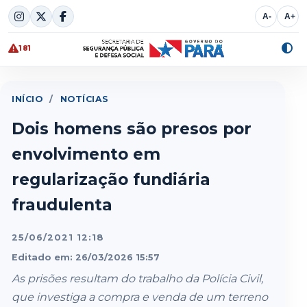
Skip
A-
A+
to
content
181
Alte
cont
INÍCIO
/
NOTÍCIAS
Dois homens são presos por
envolvimento em
regularização fundiária
fraudulenta
25/06/2021 12:18
Editado em: 26/03/2026 15:57
As prisões resultam do trabalho da Polícia Civil,
que investiga a compra e venda de um terreno