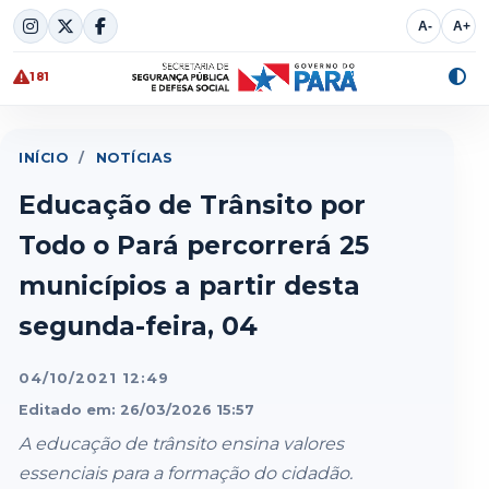
Skip
A-
A+
to
content
181
Alte
cont
INÍCIO
/
NOTÍCIAS
Educação de Trânsito por
Todo o Pará percorrerá 25
municípios a partir desta
segunda-feira, 04
04/10/2021 12:49
Editado em: 26/03/2026 15:57
A educação de trânsito ensina valores
essenciais para a formação do cidadão.