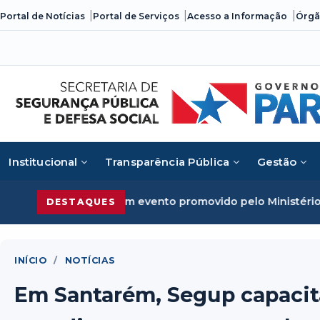
Skip
Portal de Notícias
Portal de Serviços
Acesso a Informação
Órgã
to
content
Institucional
Transparência Pública
Gestão
zado em evento promovido pelo Ministério da Justiça
Segur
DESTAQUES
INÍCIO
/
NOTÍCIAS
Em Santarém, Segup capacit