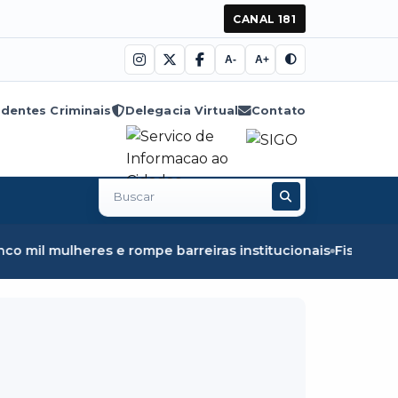
CANAL 181
A-
A+
dentes Criminais
Delegacia Virtual
Contato
Buscar
no
site
e rompe barreiras institucionais
Fiscalização em Óbidos 