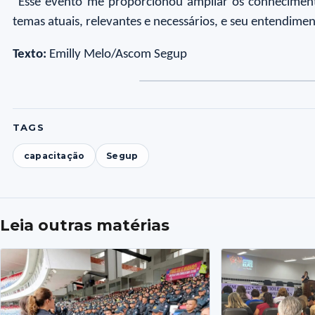
“Esse evento me proporcionou ampliar os conhecimento
temas atuais, relevantes e necessários, e seu entendime
Texto:
Emilly Melo/Ascom Segup
TAGS
capacitação
Segup
Leia outras matérias