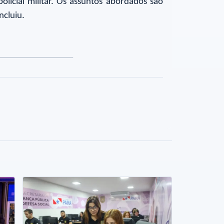
licial militar. Os assuntos abordados são
ncluiu.