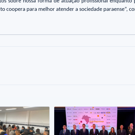
s sobre nossa forma de atuação profissional enquanto po
nto coopera para melhor atender a sociedade paraense”, co