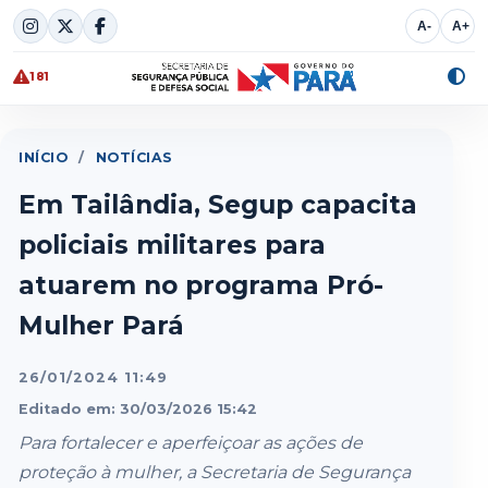
Skip
A-
A+
to
content
181
Alte
cont
INÍCIO
/
NOTÍCIAS
Em Tailândia, Segup capacita
policiais militares para
atuarem no programa Pró-
Mulher Pará
26/01/2024 11:49
Editado em: 30/03/2026 15:42
Para fortalecer e aperfeiçoar as ações de
proteção à mulher, a Secretaria de Segurança