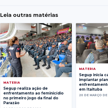
Leia outras matérias
MATERIA
Segup inicia c
implantar pla
MATERIA
enfrentamento
Segup realiza ação de
em Itaituba
enfrentamento ao feminicídio
20 DE MARÇO DE
no primeiro jogo da final do
Parazão