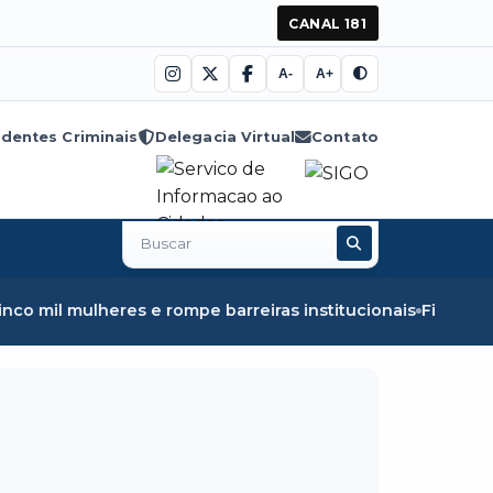
CANAL 181
A-
A+
dentes Criminais
Delegacia Virtual
Contato
Buscar
no
site
lheres e rompe barreiras institucionais
Fiscalização em 