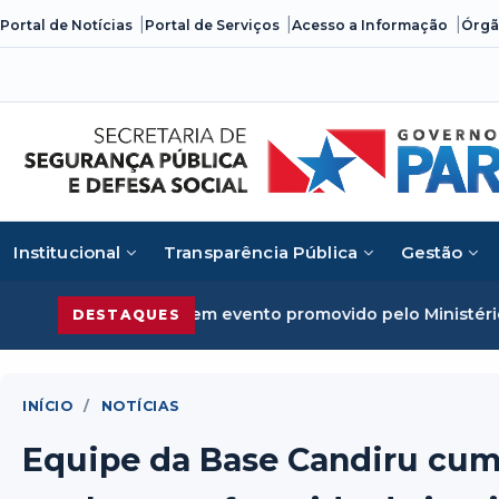
Skip
Portal de Notícias
Portal de Serviços
Acesso a Informação
Órgã
to
content
Institucional
Transparência Pública
Gestão
e organizado em evento promovido pelo Ministério da Justi
DESTAQUES
INÍCIO
/
NOTÍCIAS
Equipe da Base Candiru cum