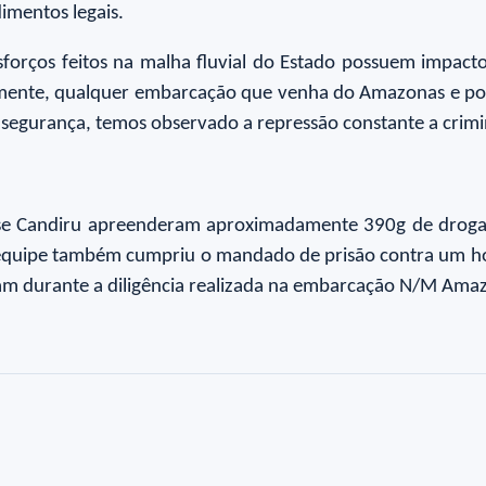
imentos legais.
rços feitos na malha fluvial do Estado possuem impacto s
toriamente, qualquer embarcação que venha do Amazonas e p
e segurança, temos observado a repressão constante a crimino
ase Candiru apreenderam aproximadamente 390g de drogas
 A equipe também cumpriu o mandado de prisão contra um ho
ram durante a diligência realizada na embarcação N/M Ama