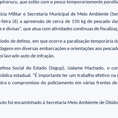
 pirarucu, que estão com a pesca temporariamente paralis
olícia Militar e Secretaria Municipal de Meio Ambiente (S
-feira (6) a apreensão de cerca de 150 kg de pescado das
 e divisas”, que atua com atividades contínuas de fiscaliz
eríodo de defeso, em que ocorre a paralisação temporária d
dagens em diversas embarcações e orientações aos pescado
i lavrado auto de infração.
Defesa Social do Estado (Segup), Ualame Machado, o com
blica estadual. “É importante ter um trabalho efetivo na
a o compromisso do policiamento em várias frentes de s
duto foi encaminhado à Secretaria Meio Ambiente de Óbido