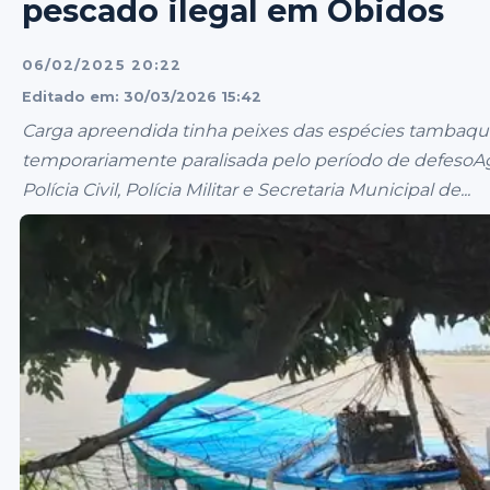
pescado ilegal em Óbidos
06/02/2025 20:22
Editado em: 30/03/2026 15:42
Carga apreendida tinha peixes das espécies tambaqui
temporariamente paralisada pelo período de defesoAg
Polícia Civil, Polícia Militar e Secretaria Municipal de...