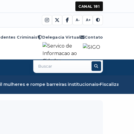
CANAL 181
A-
A+
dentes Criminais
Delegacia Virtual
Contato
Buscar
no
site
barreiras institucionais
Fiscalização em Óbidos apreende