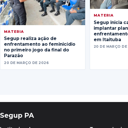
MATERIA
Segup inicia c
implantar pla
MATERIA
enfrentamento
Segup realiza ação de
em Itaituba
enfrentamento ao feminicídio
20 DE MARÇO DE
no primeiro jogo da final do
Parazão
20 DE MARÇO DE 2026
Segup PA