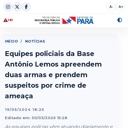
Skip
A-
A+
to
content
181
Alte
cont
INÍCIO
/
NOTÍCIAS
Equipes policiais da Base
Antônio Lemos apreendem
duas armas e prendem
suspeitos por crime de
ameaça
19/05/2024 18:25
Editado em: 30/03/2026 15:28
As equipes polícias vêm atuando diariamente e