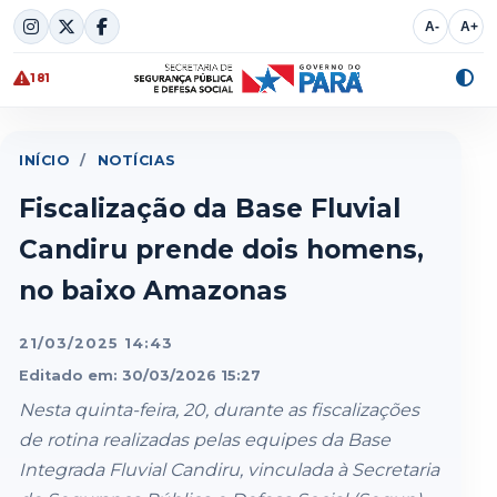
Skip
A-
A+
to
content
181
Alte
cont
INÍCIO
/
NOTÍCIAS
Fiscalização da Base Fluvial
Candiru prende dois homens,
no baixo Amazonas
21/03/2025 14:43
Editado em: 30/03/2026 15:27
Nesta quinta-feira, 20, durante as fiscalizações
de rotina realizadas pelas equipes da Base
Integrada Fluvial Candiru, vinculada à Secretaria