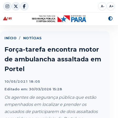
Skip
A-
A+
to
content
181
Alte
cont
INÍCIO
/
NOTÍCIAS
Força-tarefa encontra motor
de ambulancha assaltada em
Portel
10/05/2021 18:05
Editado em: 30/03/2026 15:28
Os agentes de segurança pública que estão
empenhados em localizar e prender os
acusados de participarem de dois assaltados