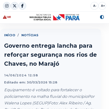
Skip
A-
A+
to
content
181
Alte
cont
INÍCIO
/
NOTÍCIAS
Governo entrega lancha para
reforçar segurança nos rios de
Chaves, no Marajó
14/06/2024 12:58
Editado em: 30/03/2026 15:28
Equipamento é voltado para fortalecer o
policiamento na malha fluvial do municípioPor
Walena Lopes (SEGUP)Foto: Alex Ribeiro / Ag.