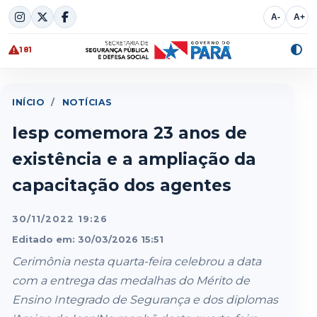
Skip
A-
A+
to
content
181
Alte
cont
INÍCIO
/
NOTÍCIAS
Iesp comemora 23 anos de
existência e a ampliação da
capacitação dos agentes
30/11/2022 19:26
Editado em: 30/03/2026 15:51
Cerimônia nesta quarta-feira celebrou a data
com a entrega das medalhas do Mérito de
Ensino Integrado de Segurança e dos diplomas