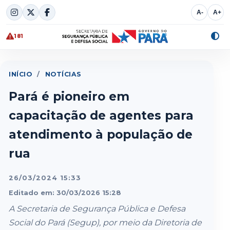
Skip
A-
A+
to
content
181
Alte
cont
INÍCIO
/
NOTÍCIAS
Pará é pioneiro em
capacitação de agentes para
atendimento à população de
rua
26/03/2024 15:33
Editado em: 30/03/2026 15:28
A Secretaria de Segurança Pública e Defesa
Social do Pará (Segup), por meio da Diretoria de