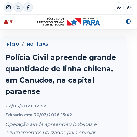
Skip
A-
A+
to
content
181
Alte
cont
INÍCIO
/
NOTÍCIAS
Polícia Civil apreende grande
quantidade de linha chilena,
em Canudos, na capital
paraense
27/05/2021 12:52
Editado em: 30/03/2026 15:42
Operação ainda apreendeu bobinas e
equipamentos utilizados para enrolar