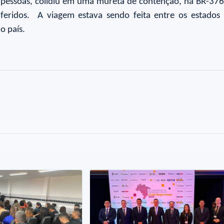
 pessoas, colidiu em uma mureta de contenção, na BR-376
eridos. A viagem estava sendo feita entre os estados 
o país.