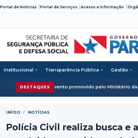
Skip
Portal de Notícias
Portal de Serviços
Acesso a Informação
Órgã
to
content
Institucional
Transparência Pública
Gestão
nizado em evento promovido pelo Ministério da Justiça
Se
DESTAQUES
INÍCIO
/
NOTÍCIAS
Polícia Civil realiza busca e