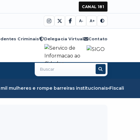
CANAL 181
A-
A+
dentes Criminais
Delegacia Virtual
Contato
Buscar
no
site
s e rompe barreiras institucionais
Fiscalização em Óbido