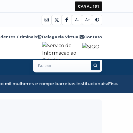
CANAL 181
A-
A+
dentes Criminais
Delegacia Virtual
Contato
Buscar
no
site
e barreiras institucionais
Fiscalização em Óbidos apreen