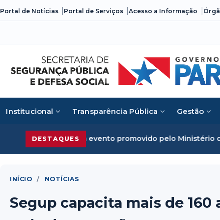
Skip
Portal de Notícias
Portal de Serviços
Acesso a Informação
Órgã
to
content
Institucional
Transparência Pública
Gestão
m evento promovido pelo Ministério da Justiça
Segurança P
DESTAQUES
INÍCIO
/
NOTÍCIAS
Segup capacita mais de 160 