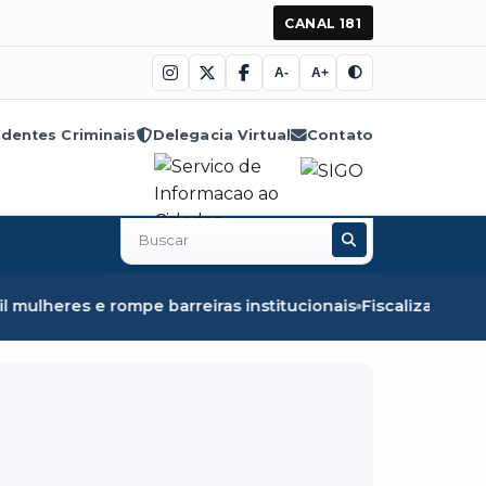
CANAL 181
A-
A+
dentes Criminais
Delegacia Virtual
Contato
Buscar
no
site
rreiras institucionais
Fiscalização em Óbidos apreende 