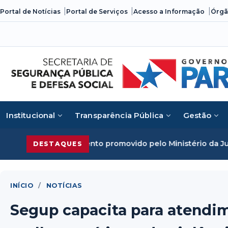
Skip
Portal de Notícias
Portal de Serviços
Acesso a Informação
Órgã
to
content
Institucional
Transparência Pública
Gestão
vento promovido pelo Ministério da Justiça
Segurança Públ
DESTAQUES
INÍCIO
/
NOTÍCIAS
Segup capacita para atendi