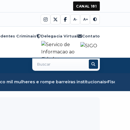
CANAL 181
A-
A+
dentes Criminais
Delegacia Virtual
Contato
Buscar
no
site
 rompe barreiras institucionais
Fiscalização em Óbidos a