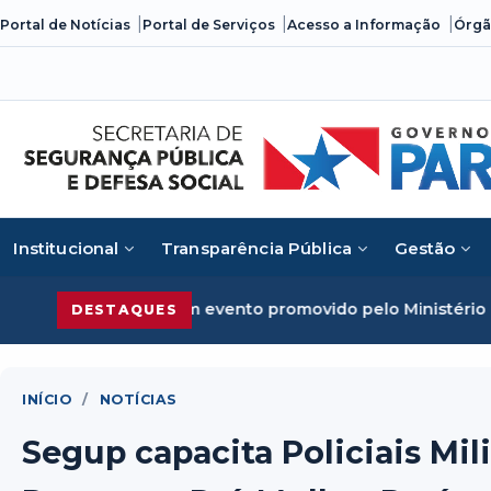
Skip
Portal de Notícias
Portal de Serviços
Acesso a Informação
Órgã
to
content
Institucional
Transparência Pública
Gestão
ado em evento promovido pelo Ministério da Justiça
Segura
DESTAQUES
INÍCIO
/
NOTÍCIAS
Segup capacita Policiais Mil