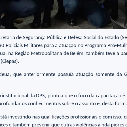
retaria de Segurança Pública e Defesa Social do Estado (Se
30 Policiais Militares para a atuação no Programa Pró-Mulh
deua, na Região Metropolitana de Belém, também teve a pa
(Ciepas).
deua, que anteriormente possuía atuação somente da 
institucional da DPS, pontua que o foco da capacitação é t
aprofundar os conhecimentos sobre o assunto e, desta form
tá investindo nas qualificações profissionais e com isso
dices e também prevenir que outras violências ainda piores