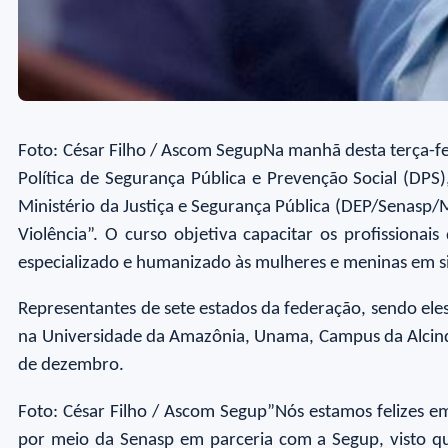
Foto: César Filho / Ascom SegupNa manhã desta terça-fei
Política de Segurança Pública e Prevenção Social (DPS
Ministério da Justiça e Segurança Pública (DEP/Senasp
Violência”. O curso objetiva capacitar os profissiona
especializado e humanizado às mulheres e meninas em si
Representantes de sete estados da federação, sendo el
na Universidade da Amazônia, Unama, Campus da Alcindo 
de dezembro.
Foto: César Filho / Ascom Segup”Nós estamos felizes em
por meio da Senasp em parceria com a Segup, visto qu