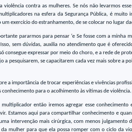
a violência contra as mulheres. Se nós não levarmos es
multiplicadores na esfera da Segurança Pública, é muito
o um exercício do estranhamento, de se colocar no lugar da
portante pararmos para pensar ‘e Se fosse com a minha m
. Isso, sem dúvidas, auxilia no atendimento que é ofereci
só consegue expressar por meio do choro, e a rede de prote
jo a pesquisarem, se capacitarem cada vez mais sobre a pol
obre a importância de trocar experiências e vivências profi
s conhecimento para o acolhimento às vítimas de violência
l multiplicador então iremos agregar esse conhecimento
ir. Estamos aqui para compartilhar conhecimento e quan
r uma intervenção mais cirúrgica, com menos julgamento d
 da mulher para que ela possa romper com o ciclo da vio