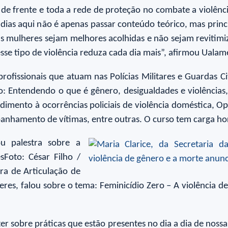
 de frente e toda a rede de proteção no combate a violênci
dias aqui não é apenas passar conteúdo teórico, mas princ
s mulheres sejam melhores acolhidas e não sejam revitimiz
desse tipo de violência reduza cada dia mais”, afirmou Uala
ofissionais que atuam nas Polícias Militares e Guardas Civ
o: Entendendo o que é gênero, desigualdades e violências, 
ndimento à ocorrências policiais de violência doméstica, O
nhamento de vítimas, entre outras. O curso tem carga hor
ou palestra sobre a
Foto: César Filho /
ra de Articulação de
heres, falou sobre o tema: Feminicídio Zero – A violência 
er sobre práticas que estão presentes no dia a dia de nossa