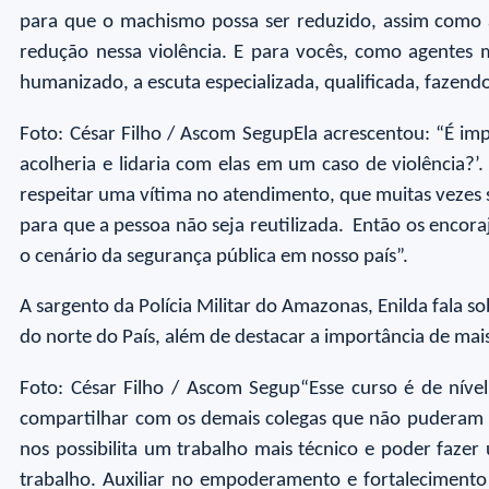
para que o machismo possa ser reduzido, assim como 
redução nessa violência. E para vocês, como agentes 
humanizado, a escuta especializada, qualificada, fazend
Foto: César Filho / Ascom SegupEla acrescentou: “É im
acolheria e lidaria com elas em um caso de violência?’
respeitar uma vítima no atendimento, que muitas vezes 
para que a pessoa não seja reutilizada. Então os encora
o cenário da segurança pública em nosso país”.
A sargento da Polícia Militar do Amazonas, Enilda fala s
do norte do País, além de destacar a importância de mai
Foto: César Filho / Ascom Segup“Esse curso é de níve
compartilhar com os demais colegas que não puderam v
nos possibilita um trabalho mais técnico e poder faze
trabalho. Auxiliar no empoderamento e fortalecimento