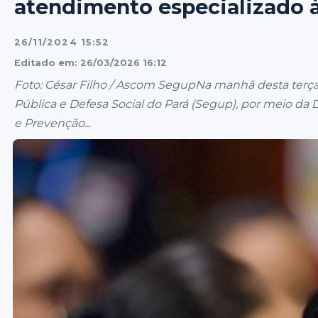
atendimento especializado 
26/11/2024 15:52
Editado em: 26/03/2026 16:12
Foto: César Filho / Ascom SegupNa manhã desta terça-f
Pública e Defesa Social do Pará (Segup), por meio da D
e Prevenção...