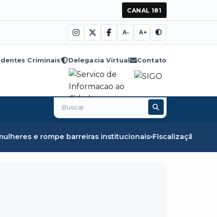
CANAL 181
A-
A+
dentes Criminais
Delegacia Virtual
Contato
Buscar
no
site
eiras institucionais
Fiscalização em Óbidos apreende 8,5