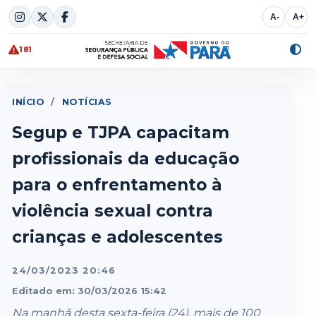
Skip
A-
A+
to
content
181
Alte
cont
INÍCIO
/
NOTÍCIAS
Segup e TJPA capacitam
profissionais da educação
para o enfrentamento à
violência sexual contra
crianças e adolescentes
24/03/2023 20:46
Editado em: 30/03/2026 15:42
Na manhã desta sexta-feira (24), mais de 100