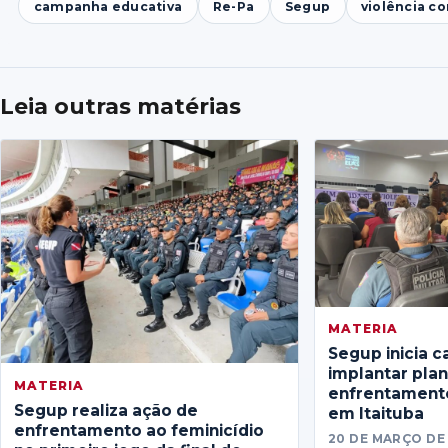
campanha educativa
Re-Pa
Segup
violência c
Leia outras matérias
MATERIA
Segup inicia c
implantar pla
MATERIA
enfrentamento
Segup realiza ação de
em Itaituba
enfrentamento ao feminicídio
20 DE MARÇO DE