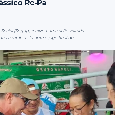
ássico Re-Pa
 Social (Segup) realizou uma ação voltada
tra a mulher durante o jogo final do