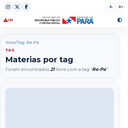
Skip
A-
A+
to
content
181
Alte
cont
/
Inicio
Tag: Re-Pa
TAG
Materias por tag
Foram encontrados
21
itens com a tag “
Re-Pa
”