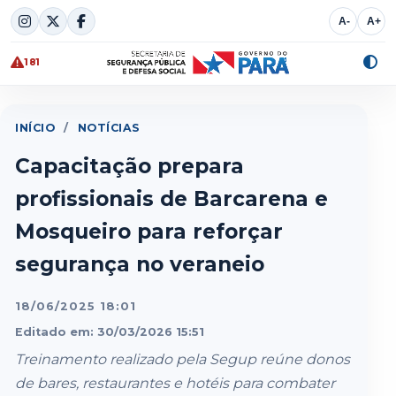
Skip
A-
A+
to
content
181
Alte
cont
INÍCIO
/
NOTÍCIAS
Capacitação prepara
profissionais de Barcarena e
Mosqueiro para reforçar
segurança no veraneio
18/06/2025 18:01
Editado em: 30/03/2026 15:51
Treinamento realizado pela Segup reúne donos
de bares, restaurantes e hotéis para combater