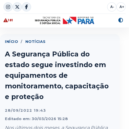
Skip
A-
A+
to
content
181
Alte
cont
INÍCIO
/
NOTÍCIAS
A Segurança Pública do
estado segue investindo em
equipamentos de
monitoramento, capacitação
e proteção
28/09/2022 19:43
Editado em: 30/03/2026 15:28
Nos últimos dois meses, a Segurança Pública