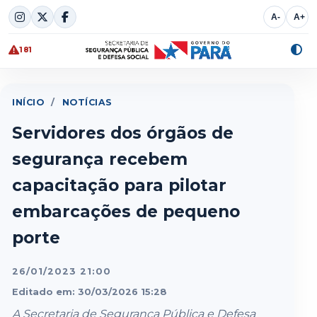
Skip
A-
A+
to
content
181
Alte
cont
INÍCIO
/
NOTÍCIAS
Servidores dos órgãos de
segurança recebem
capacitação para pilotar
embarcações de pequeno
porte
26/01/2023 21:00
Editado em: 30/03/2026 15:28
A Secretaria de Segurança Pública e Defesa