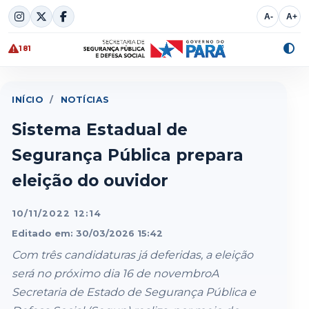
Skip
A-
A+
to
content
181
Alte
cont
INÍCIO
/
NOTÍCIAS
Sistema Estadual de
Segurança Pública prepara
eleição do ouvidor
10/11/2022 12:14
Editado em: 30/03/2026 15:42
Com três candidaturas já deferidas, a eleição
será no próximo dia 16 de novembroA
Secretaria de Estado de Segurança Pública e