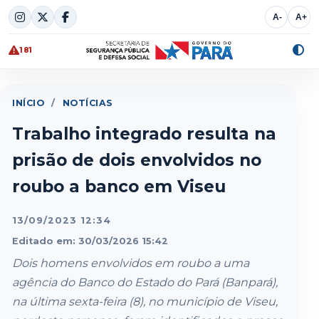
Skip
A-
A+
to
content
181
Alte
cont
INÍCIO
/
NOTÍCIAS
Trabalho integrado resulta na
prisão de dois envolvidos no
roubo a banco em Viseu
13/09/2023 12:34
Editado em: 30/03/2026 15:42
Dois homens envolvidos em roubo a uma
agência do Banco do Estado do Pará (Banpará),
na última sexta-feira (8), no município de Viseu,