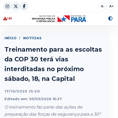
Skip
A-
A+
to
content
181
Alte
cont
INÍCIO
/
NOTÍCIAS
Treinamento para as escoltas
da COP 30 terá vias
interditadas no próximo
sábado, 18, na Capital
17/10/2025 13:20
Editado em: 30/03/2026 15:27
O treinamento faz parte das ações de
preparação das forças de segurança para a 30ª