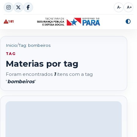
Skip
A-
A+
to
content
181
Alte
cont
/
Inicio
Tag: bombeiros
TAG
Materias por tag
Foram encontrados
1
itens com a tag
“
bombeiros
”