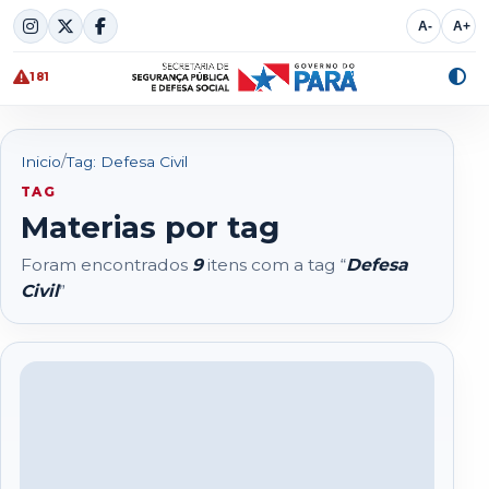
Skip
A-
A+
to
content
181
Alte
cont
/
Inicio
Tag: Defesa Civil
TAG
Materias por tag
Foram encontrados
9
itens com a tag “
Defesa
Civil
”