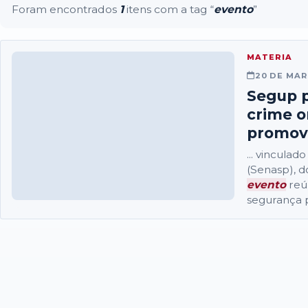
Foram encontrados
1
itens com a tag “
evento
”
MATERIA
20 DE MAR
Segup p
crime 
promovi
... vincula
(Senasp), d
evento
reún
segurança 
combate ao 