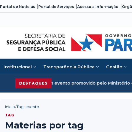
Skip
Portal de Notícias
Portal de Serviços
Acesso a Informação
Órgã
to
content
Institucional
Transparência Pública
Gestão
ime organizado em evento promovido pelo Ministério da Jus
DESTAQUES
/
Inicio
Tag: evento
TAG
Materias por tag