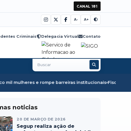
CANAL 181
A-
A+
dentes Criminais
Delegacia Virtual
Contato
Buscar
no
site
mulheres e rompe barreiras institucionais
Fiscalização e
mas noticias
20 DE MARÇO DE 2026
Segup realiza ação de