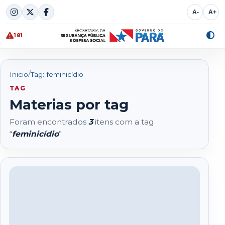
Skip
A-
A+
to
content
181
Alte
cont
/
Inicio
Tag: feminicídio
TAG
Materias por tag
Foram encontrados
3
itens com a tag
“
feminicídio
”