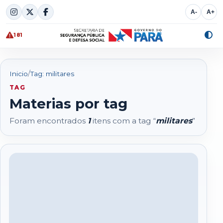
Skip
A-
A+
to
content
181
Alte
cont
/
Inicio
Tag: militares
TAG
Materias por tag
Foram encontrados
1
itens com a tag “
militares
”