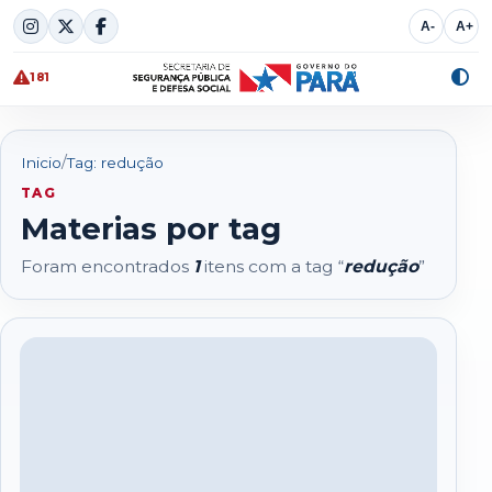
Skip
A-
A+
to
content
181
Alte
cont
/
Inicio
Tag: redução
TAG
Materias por tag
Foram encontrados
1
itens com a tag “
redução
”