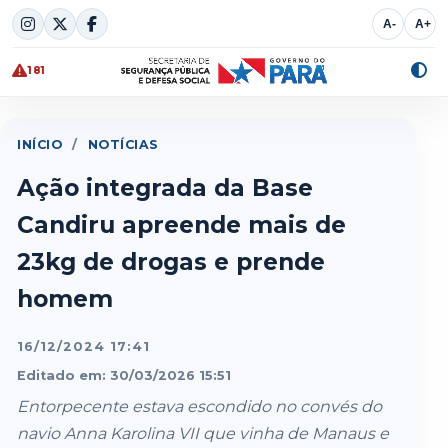
Skip
A-
A+
to
content
181
Alte
cont
INÍCIO
/
NOTÍCIAS
Ação integrada da Base
Candiru apreende mais de
23kg de drogas e prende
homem
16/12/2024 17:41
Editado em: 30/03/2026 15:51
Entorpecente estava escondido no convés do
navio Anna Karolina VII que vinha de Manaus e