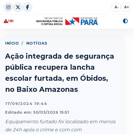
Skip
A-
A+
to
content
181
Alte
cont
INÍCIO
/
NOTÍCIAS
Ação integrada de segurança
pública recupera lancha
escolar furtada, em Óbidos,
no Baixo Amazonas
17/09/2024 19:44
Editado em: 30/03/2026 15:51
Equipamento furtado foi localizado em menos
de 24h após o crime e com com