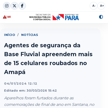
Skip
A-
A+
to
content
181
Alte
cont
INÍCIO
/
NOTÍCIAS
Agentes de segurança da
Base Fluvial apreendem mais
de 15 celulares roubados no
Amapá
04/01/2024 12:12
Editado em: 30/03/2026 15:42
Aparelhos foram furtados durante as
comemorações de final de ano em Santana, no