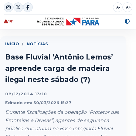
Skip
A-
A+
to
content
181
Alte
cont
INÍCIO
/
NOTÍCIAS
Base Fluvial ‘Antônio Lemos’
apreende carga de madeira
ilegal neste sábado (7)
08/12/2024 13:10
Editado em: 30/03/2026 15:27
Durante fiscalizações da operação “Protetor das
Fronteiras e Divisas”, agentes de segurança
pública que atuam na Base Integrada Fluvial